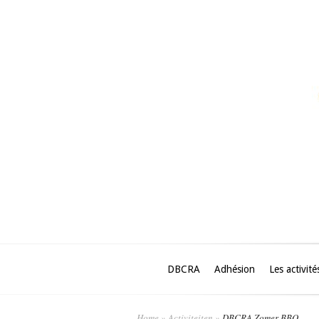
DBCRA
Adhésion
Les activité
Home
»
Activiteiten
»
DBCRA Zomer BBQ