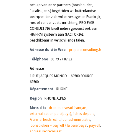
behulp van onze partners (boekhouder,
fiscalist, enz.) begeleiden we buitenlandse
bedrijven die zich willen vestigen in Frankrijk,
met of zonder vaste inrichting. PRO PAIE
CONSULTING biedt indien gewenst ook een
HR/HRM systeem aan (FACTORIAL)
beschikbaar in verschillende talen.
Adresse du site Web:
propaieconsulting.fr
Téléphone
06 79 77 07 33
Adresse
1 RUE JACQUES MONOD – 69500 ​​SOURCE
69500
Département
RHONE
Région
RHONE ALPES
Mots clés
droit du travail français
,
externalisation paie(paye)
,
fiches de paie
,
Frans arbeidsrecht
,
loonadministratie
,
loonstroken – payroll / la paie(paye)
,
payroll
,
sociaal secretariaat